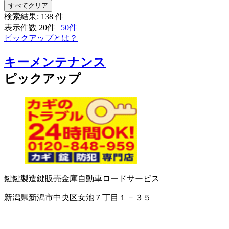
すべてクリア
検索結果:
138
件
表示件数
20件
|
50件
ピックアップとは？
キーメンテナンス
ピックアップ
鍵
鍵製造
鍵販売
金庫
自動車ロードサービス
新潟県新潟市中央区女池７丁目１－３５