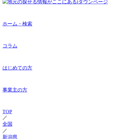
ホーム・検索
コラム
はじめての方
事業主の方
TOP
／
全国
／
新潟県