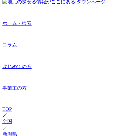
ホーム・検索
コラム
はじめての方
事業主の方
TOP
／
全国
／
新潟県