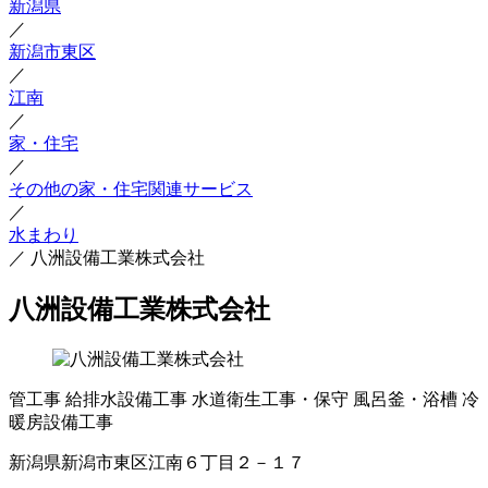
新潟県
／
新潟市東区
／
江南
／
家・住宅
／
その他の家・住宅関連サービス
／
水まわり
／
八洲設備工業株式会社
八洲設備工業株式会社
管工事
給排水設備工事
水道衛生工事・保守
風呂釜・浴槽
冷
暖房設備工事
新潟県新潟市東区江南６丁目２－１７