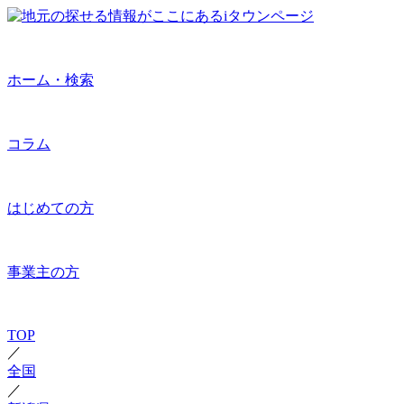
ホーム・検索
コラム
はじめての方
事業主の方
TOP
／
全国
／