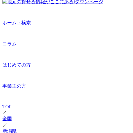
ホーム・検索
コラム
はじめての方
事業主の方
TOP
／
全国
／
新潟県