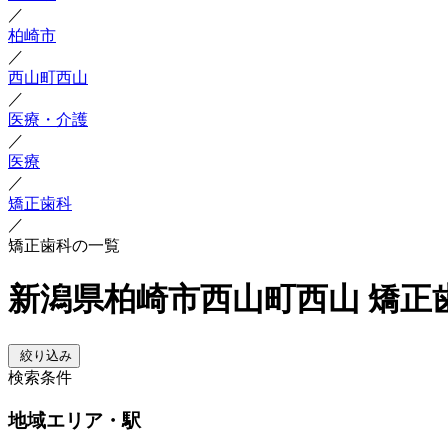
／
柏崎市
／
西山町西山
／
医療・介護
／
医療
／
矯正歯科
／
矯正歯科の一覧
新潟県柏崎市西山町西山 矯正
絞り込み
検索条件
地域
エリア・駅