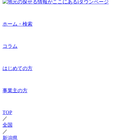
ホーム・検索
コラム
はじめての方
事業主の方
TOP
／
全国
／
新潟県