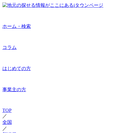
ホーム・検索
コラム
はじめての方
事業主の方
TOP
／
全国
／