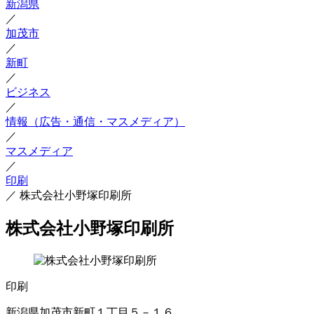
新潟県
／
加茂市
／
新町
／
ビジネス
／
情報（広告・通信・マスメディア）
／
マスメディア
／
印刷
／
株式会社小野塚印刷所
株式会社小野塚印刷所
印刷
新潟県加茂市新町１丁目５－１６