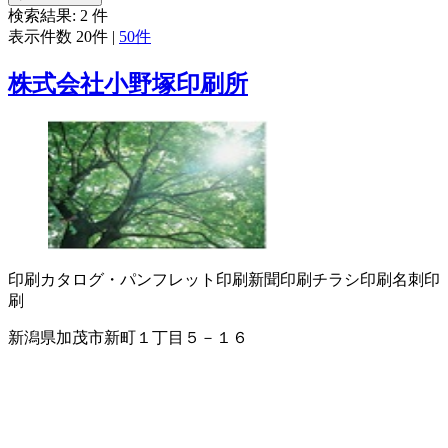
検索結果:
2
件
表示件数
20件
|
50件
株式会社小野塚印刷所
印刷
カタログ・パンフレット印刷
新聞印刷
チラシ印刷
名刺印
刷
新潟県加茂市新町１丁目５－１６