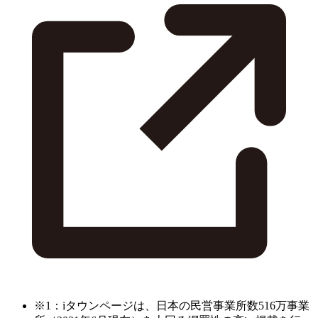
※1：iタウンページは、日本の民営事業所数516万事業