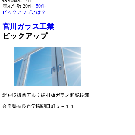
表示件数
20件
|
50件
ピックアップとは？
宮川ガラス工業
ピックアップ
網戸取扱業
アルミ建材
板ガラス卸
鏡
鏡卸
奈良県奈良市学園朝日町５－１１