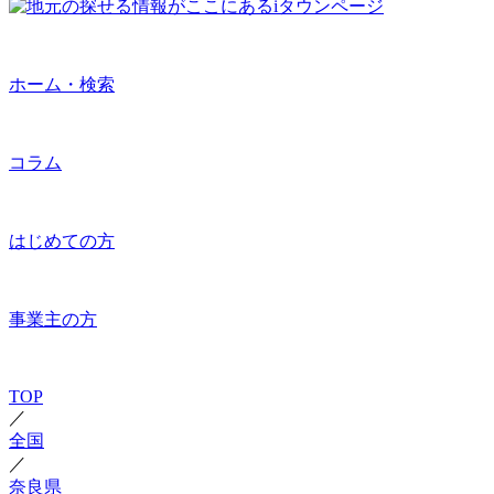
ホーム・検索
コラム
はじめての方
事業主の方
TOP
／
全国
／
奈良県