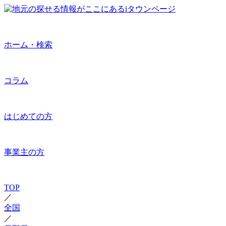
ホーム・検索
コラム
はじめての方
事業主の方
TOP
／
全国
／