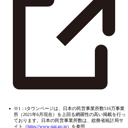
※1：iタウンページは、日本の民営事業所数516万事業
所（2021年6月現在）を上回る網羅性の高い掲載を行っ
ております。日本の民営事業所数は、総務省統計局サ
イト（
https://www.stat.go.jp
）を参照