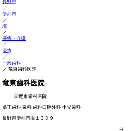
長野県
／
伊那市
／
境
／
医療・介護
／
医療
／
一般歯科
／
竜東歯科医院
竜東歯科医院
矯正歯科
歯科
歯科口腔外科
小児歯科
長野県伊那市境１３０９
日