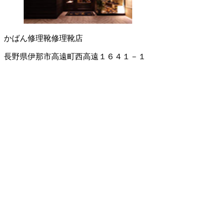
かばん修理
靴修理
靴店
長野県伊那市高遠町西高遠１６４１－１