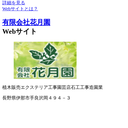
詳細を見る
Webサイトとは？
有限会社花月園
Webサイト
植木販売
エクステリア工事
園芸店
石工工事
造園業
長野県伊那市手良沢岡４９４－３