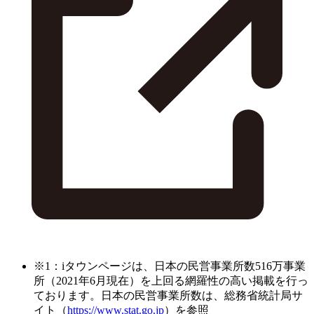
※1：iタウンページは、日本の民営事業所数516万事業
所（2021年6月現在）を上回る網羅性の高い掲載を行っ
ております。日本の民営事業所数は、総務省統計局サ
イト（
https://www.stat.go.jp
）を参照