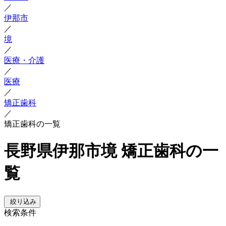
／
伊那市
／
境
／
医療・介護
／
医療
／
矯正歯科
／
矯正歯科の一覧
長野県伊那市境 矯正歯科の一
覧
絞り込み
検索条件