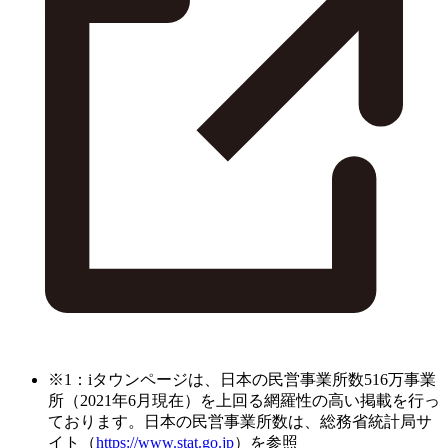
※1：iタウンページは、日本の民営事業所数516万事業
所（2021年6月現在）を上回る網羅性の高い掲載を行っ
ております。日本の民営事業所数は、総務省統計局サ
イト（
https://www.stat.go.jp
）を参照