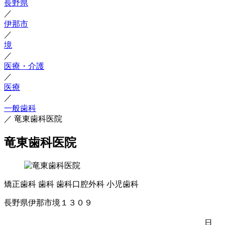
長野県
／
伊那市
／
境
／
医療・介護
／
医療
／
一般歯科
／
竜東歯科医院
竜東歯科医院
矯正歯科
歯科
歯科口腔外科
小児歯科
長野県伊那市境１３０９
日