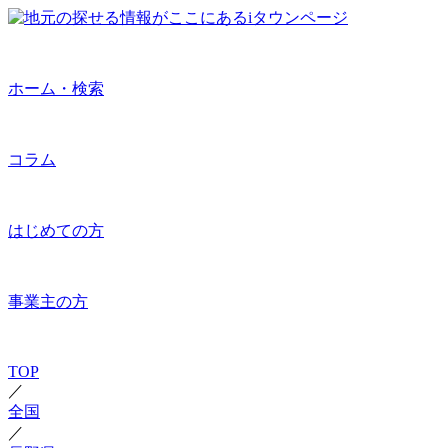
ホーム・検索
コラム
はじめての方
事業主の方
TOP
／
全国
／