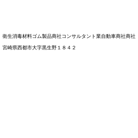
衛生消毒材料
ゴム製品商社
コンサルタント業
自動車商社
商社
宮崎県西都市大字黒生野１８４２