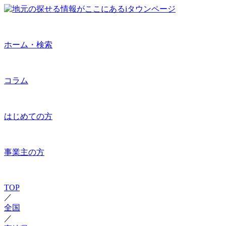
ホーム・検索
コラム
はじめての方
事業主の方
TOP
／
全国
／