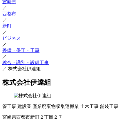
宮崎県
／
西都市
／
新町
／
ビジネス
／
整備・保守・工事
／
総合・識別・設備工事
／
株式会社伊達組
株式会社伊達組
管工事
建設業
産業廃棄物収集運搬業
土木工事
舗装工事
宮崎県西都市新町２丁目２７