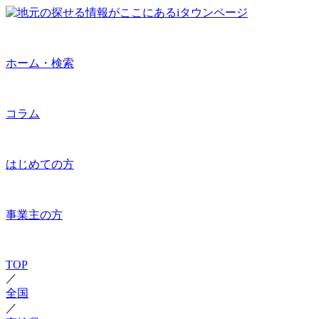
ホーム・検索
コラム
はじめての方
事業主の方
TOP
／
全国
／