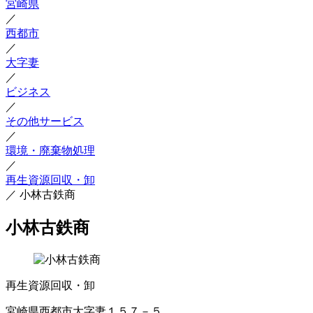
宮崎県
／
西都市
／
大字妻
／
ビジネス
／
その他サービス
／
環境・廃棄物処理
／
再生資源回収・卸
／
小林古鉄商
小林古鉄商
再生資源回収・卸
宮崎県西都市大字妻１５７－５