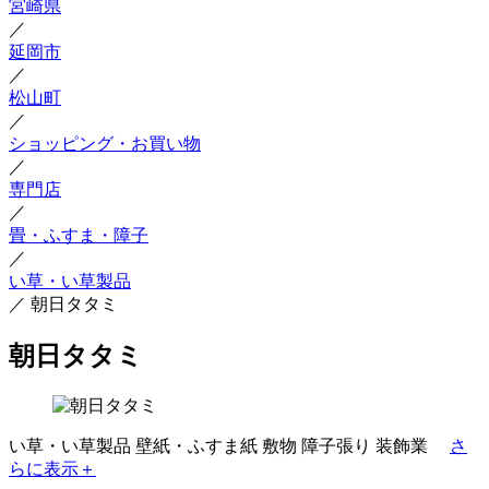
宮崎県
／
延岡市
／
松山町
／
ショッピング・お買い物
／
専門店
／
畳・ふすま・障子
／
い草・い草製品
／
朝日タタミ
朝日タタミ
い草・い草製品
壁紙・ふすま紙
敷物
障子張り
装飾業
さ
らに表示＋