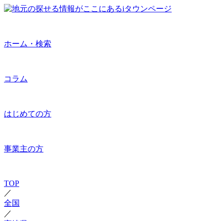
ホーム・検索
コラム
はじめての方
事業主の方
TOP
／
全国
／