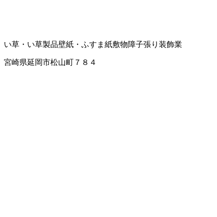
い草・い草製品
壁紙・ふすま紙
敷物
障子張り
装飾業
宮崎県延岡市松山町７８４