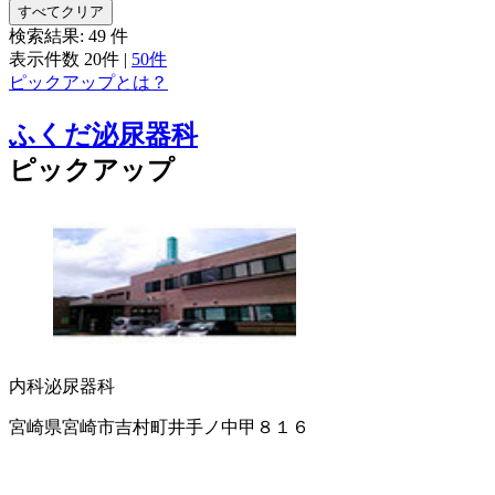
すべてクリア
検索結果:
49
件
表示件数
20件
|
50件
ピックアップとは？
ふくだ泌尿器科
ピックアップ
内科
泌尿器科
宮崎県宮崎市吉村町井手ノ中甲８１６