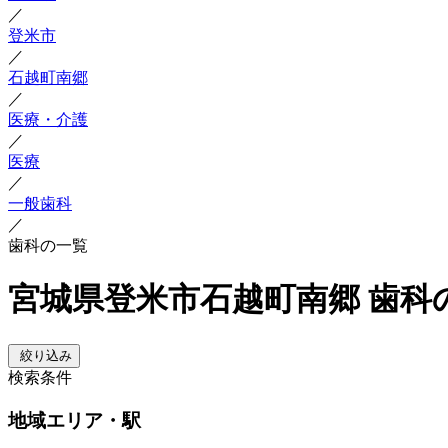
／
登米市
／
石越町南郷
／
医療・介護
／
医療
／
一般歯科
／
歯科の一覧
宮城県登米市石越町南郷 歯科
絞り込み
検索条件
地域
エリア・駅