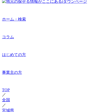
ホーム・検索
コラム
はじめての方
事業主の方
TOP
／
全国
／
宮城県