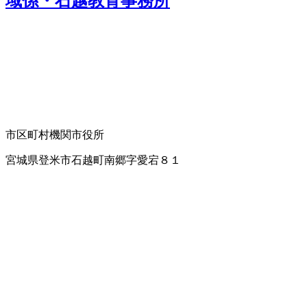
域係・石越教育事務所
市区町村機関
市役所
宮城県登米市石越町南郷字愛宕８１