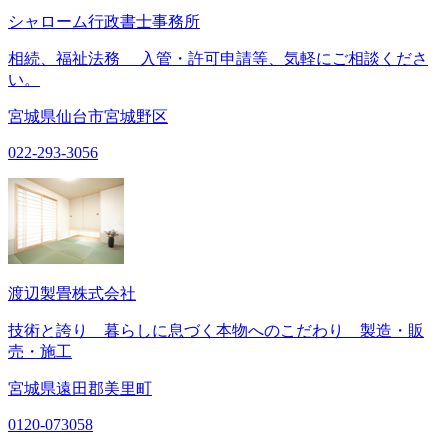
シャローム行政書士事務所
相続、福祉法務 入管・許可申請等、気軽にご相談くださ
い。
宮城県仙台市宮城野区
022-293-3056
渡辺製畳株式会社
技術と誇り 暮らしに息づく本物へのこだわり 製造・販
売・施工
宮城県遠田郡美里町
0120-073058