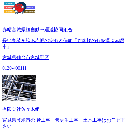
赤帽宮城県軽自動車運送協同組合
長い実績を誇る赤帽の安心と信頼「お客様の心を運ぶ赤帽
車」
宮城県仙台市宮城野区
0120-400111
有限会社佐々木組
宮城県登米市の 管工事・管更生工事・土木工事はお任せ下
さい！