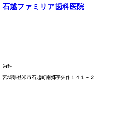
石越ファミリア歯科医院
歯科
宮城県登米市石越町南郷字矢作１４１－２