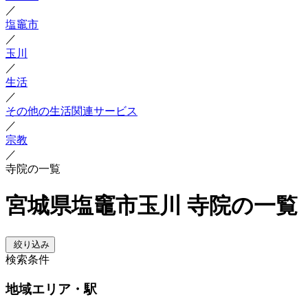
／
塩竈市
／
玉川
／
生活
／
その他の生活関連サービス
／
宗教
／
寺院の一覧
宮城県塩竈市玉川 寺院の一覧
絞り込み
検索条件
地域
エリア・駅