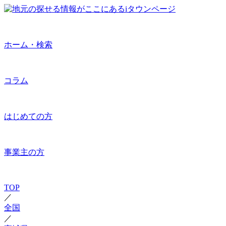
ホーム・検索
コラム
はじめての方
事業主の方
TOP
／
全国
／