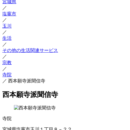
宮城県
／
塩竈市
／
玉川
／
生活
／
その他の生活関連サービス
／
宗教
／
寺院
／
西本願寺派聞信寺
西本願寺派聞信寺
寺院
宮城県塩竈市玉川１丁目８－２２