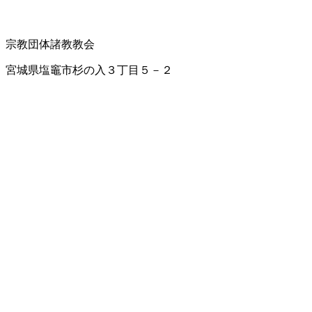
宗教団体
諸教教会
宮城県塩竈市杉の入３丁目５－２