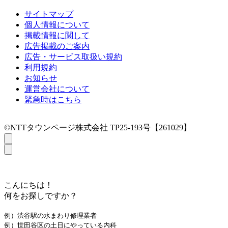
サイトマップ
個人情報について
掲載情報に関して
広告掲載のご案内
広告・サービス取扱い規約
利用規約
お知らせ
運営会社について
緊急時はこちら
©NTTタウンページ株式会社 TP25-193号【261029】
こんにちは！
何をお探しですか？
例）渋谷駅の水まわり修理業者
例）世田谷区の土日にやっている内科