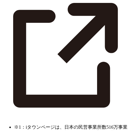
※1：iタウンページは、日本の民営事業所数516万事業