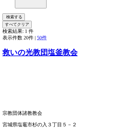
検索する
すべてクリア
検索結果:
1
件
表示件数
20件
|
50件
救いの光教団塩釜教会
宗教団体
諸教教会
宮城県塩竈市杉の入３丁目５－２