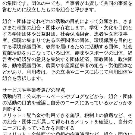
の集団です。団体の中でも、当事者が出資して共同の事業を
営むために設立したものを組合と呼びます。
組合・団体はそれぞれの活動の目的によって分類され、さま
ざまな種類の組合・団体が存在します。学術・文化を目的と
する学術団体や公益財団、社会保険組合、患者や医療従事
者、病院の集まりである医療関係の団体、環境保護を目的と
する環境保護団体、教育を届けるために活動する団体、社会
貢献活動をおこなっている団体、趣味やスポーツの団体、経
営者や経済界の意見を集約する団体経済、宗教団体、政治団
体、動物愛護団体、農業や水産業従事者の組合・労働団体な
どがあり、利用者は、その立場やニーズに応じて利用団体や
組合を選択します。
サービスや事業者選びの観点
活動内容：公式ホームページやブログなどから、組合・団体
の活動の目的を確認し自分のニーズにあっているかどうかを
判断する
メリット：配当金や利用できる施設、税制上の優遇など、そ
の組合・団体に所属して得られるメリットを確認し、自分の
ニーズにあっているかを判断する
デメリット：金銭面での負担や拘束時間など、組合・団体に