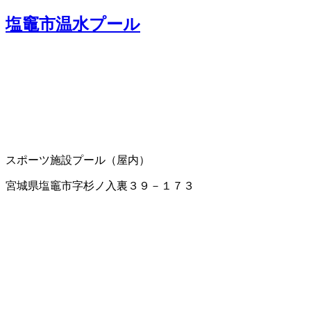
塩竈市温水プール
スポーツ施設
プール（屋内）
宮城県塩竈市字杉ノ入裏３９－１７３