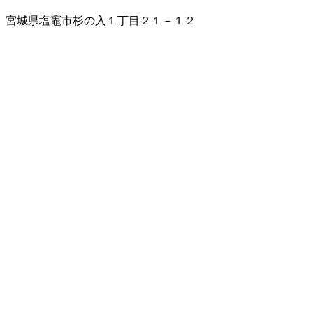
宮城県塩竈市杉の入１丁目２１－１２