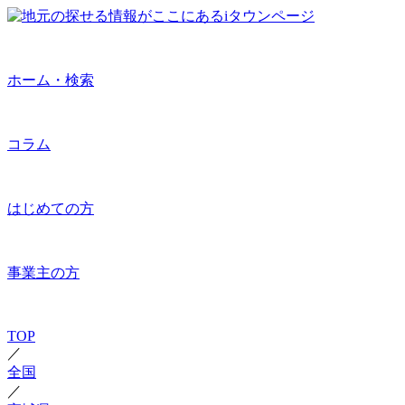
ホーム・検索
コラム
はじめての方
事業主の方
TOP
／
全国
／