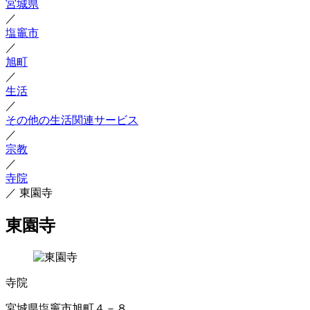
宮城県
／
塩竈市
／
旭町
／
生活
／
その他の生活関連サービス
／
宗教
／
寺院
／
東園寺
東園寺
寺院
宮城県塩竈市旭町４－８