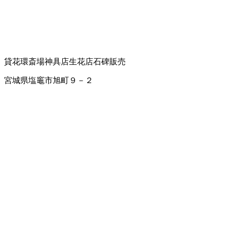
貸花環
斎場
神具店
生花店
石碑販売
宮城県塩竈市旭町９－２