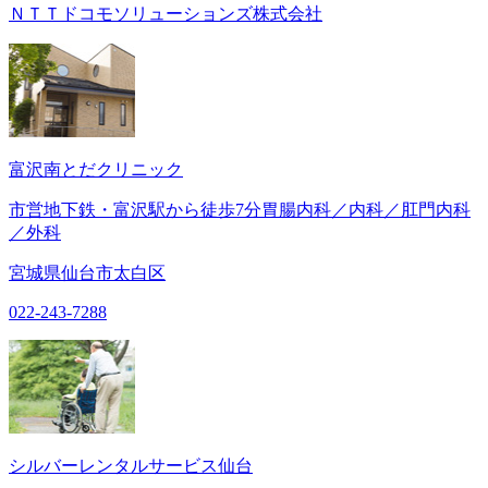
ＮＴＴドコモソリューションズ株式会社
富沢南とだクリニック
市営地下鉄・富沢駅から徒歩7分胃腸内科／内科／肛門内科
／外科
宮城県仙台市太白区
022-243-7288
シルバーレンタルサービス仙台