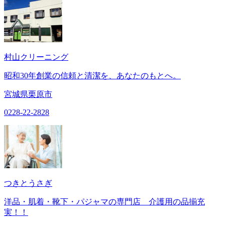
村山クリーニング
昭和30年創業の信頼と清潔を、あなたのもとへ。
宮城県栗原市
0228-22-2828
つきとうさぎ
洋品・肌着・靴下・パジャマの専門店 介護用の品揃充
実！！