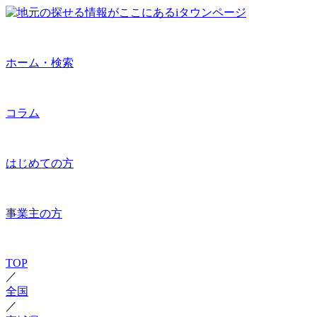
ホーム・検索
コラム
はじめての方
事業主の方
TOP
／
全国
／