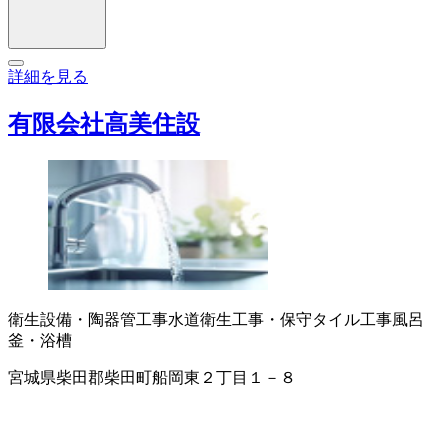
詳細を見る
有限会社高美住設
衛生設備・陶器
管工事
水道衛生工事・保守
タイル工事
風呂
釜・浴槽
宮城県柴田郡柴田町船岡東２丁目１－８