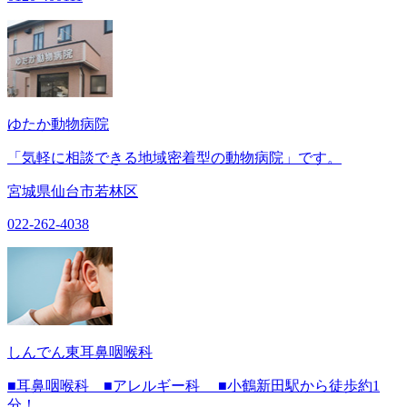
ゆたか動物病院
「気軽に相談できる地域密着型の動物病院」です。
宮城県仙台市若林区
022-262-4038
しんでん東耳鼻咽喉科
■耳鼻咽喉科 ■アレルギー科 ■小鶴新田駅から徒歩約1
分！