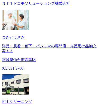
ＮＴＴドコモソリューションズ株式会社
つきとうさぎ
洋品・肌着・靴下・パジャマの専門店 介護用の品揃充
実！！
宮城県仙台市青葉区
022-221-2706
村山クリーニング