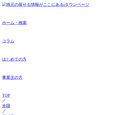
ホーム・検索
コラム
はじめての方
事業主の方
TOP
／
全国
／