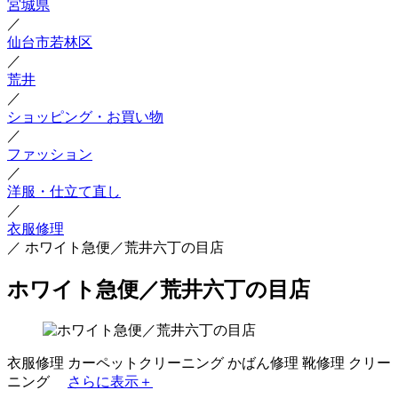
宮城県
／
仙台市若林区
／
荒井
／
ショッピング・お買い物
／
ファッション
／
洋服・仕立て直し
／
衣服修理
／
ホワイト急便／荒井六丁の目店
ホワイト急便／荒井六丁の目店
衣服修理
カーペットクリーニング
かばん修理
靴修理
クリー
ニング
さらに表示＋