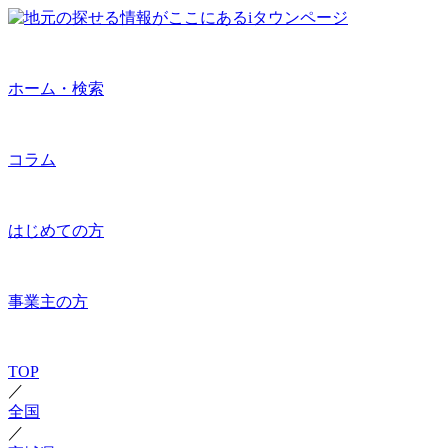
ホーム・検索
コラム
はじめての方
事業主の方
TOP
／
全国
／