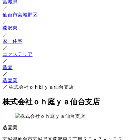
宮城県
／
仙台市宮城野区
／
燕沢東
／
家・住宅
／
エクステリア
／
造園
／
造園業
／
株式会社ｏｈ庭ｙａ仙台支店
株式会社ｏｈ庭ｙａ仙台支店
造園業
宮城県仙台市宮城野区燕沢東３丁目２０－７－１０３