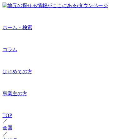
ホーム・検索
コラム
はじめての方
事業主の方
TOP
／
全国
／