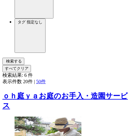
タグ
指定なし
検索する
すべてクリア
検索結果:
6
件
表示件数
20件
|
50件
ｏｈ庭ｙａお庭のお手入・造園サービ
ス