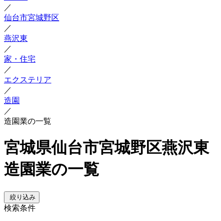
／
仙台市宮城野区
／
燕沢東
／
家・住宅
／
エクステリア
／
造園
／
造園業の一覧
宮城県仙台市宮城野区燕沢東
造園業の一覧
絞り込み
検索条件