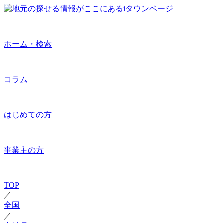
ホーム・検索
コラム
はじめての方
事業主の方
TOP
／
全国
／