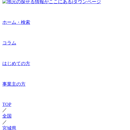
ホーム・検索
コラム
はじめての方
事業主の方
TOP
／
全国
／
宮城県