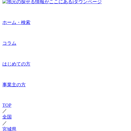
ホーム・検索
コラム
はじめての方
事業主の方
TOP
／
全国
／
宮城県