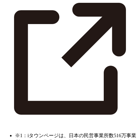
※1：iタウンページは、日本の民営事業所数516万事業