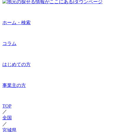
ホーム・検索
コラム
はじめての方
事業主の方
TOP
／
全国
／
宮城県