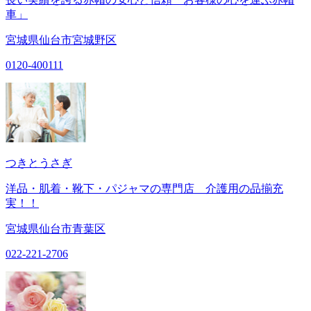
車」
宮城県仙台市宮城野区
0120-400111
つきとうさぎ
洋品・肌着・靴下・パジャマの専門店 介護用の品揃充
実！！
宮城県仙台市青葉区
022-221-2706