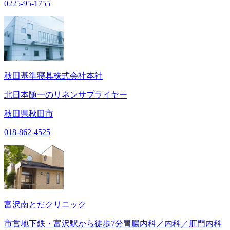
0225-95-1755
秋田基準寝具株式会社本社
北日本随一のリネンサプライヤー
秋田県秋田市
018-862-4525
富沢南とだクリニック
市営地下鉄・富沢駅から徒歩7分胃腸内科／内科／肛門内科