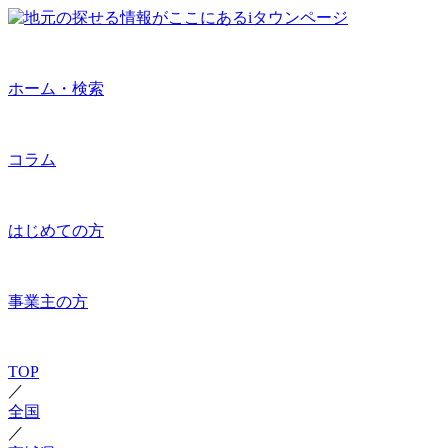
ホーム・検索
コラム
はじめての方
事業主の方
TOP
／
全国
／