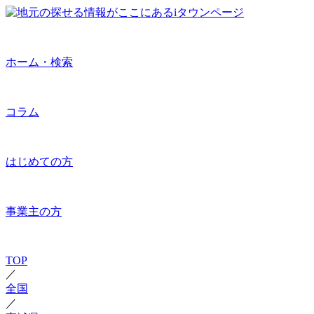
ホーム・検索
コラム
はじめての方
事業主の方
TOP
／
全国
／