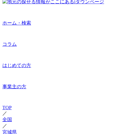
ホーム・検索
コラム
はじめての方
事業主の方
TOP
／
全国
／
宮城県