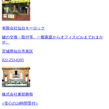
有限会社仙台キーロック
鍵の交換・取付等。一般家庭からオフィスビルまでおまか
せ。
宮城県仙台市泉区
022-253-0205
株式会社東部葬祭
○安心の24時間受付○