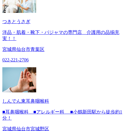
つきとうさぎ
洋品・肌着・靴下・パジャマの専門店 介護用の品揃充
実！！
宮城県仙台市青葉区
022-221-2706
しんでん東耳鼻咽喉科
■耳鼻咽喉科 ■アレルギー科 ■小鶴新田駅から徒歩約1
分！
宮城県仙台市宮城野区