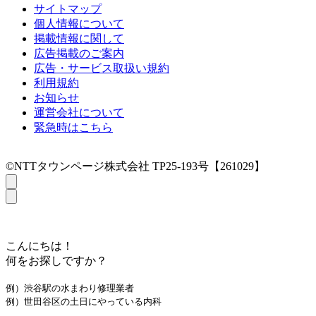
サイトマップ
個人情報について
掲載情報に関して
広告掲載のご案内
広告・サービス取扱い規約
利用規約
お知らせ
運営会社について
緊急時はこちら
©NTTタウンページ株式会社 TP25-193号【261029】
こんにちは！
何をお探しですか？
例）渋谷駅の水まわり修理業者
例）世田谷区の土日にやっている内科