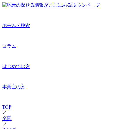
ホーム・検索
コラム
はじめての方
事業主の方
TOP
／
全国
／