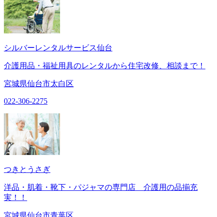
シルバーレンタルサービス仙台
介護用品・福祉用具のレンタルから住宅改修、相談まで！
宮城県仙台市太白区
022-306-2275
つきとうさぎ
洋品・肌着・靴下・パジャマの専門店 介護用の品揃充
実！！
宮城県仙台市青葉区