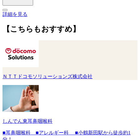
詳細を見る
【こちらもおすすめ】
ＮＴＴドコモソリューションズ株式会社
しんでん東耳鼻咽喉科
■耳鼻咽喉科 ■アレルギー科 ■小鶴新田駅から徒歩約1
分！