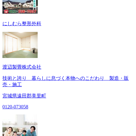
にしむら整形外科
渡辺製畳株式会社
技術と誇り 暮らしに息づく本物へのこだわり 製造・販
売・施工
宮城県遠田郡美里町
0120-073058