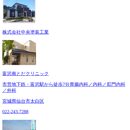
株式会社中央塗装工業
富沢南とだクリニック
市営地下鉄・富沢駅から徒歩7分胃腸内科／内科／肛門内科
／外科
宮城県仙台市太白区
022-243-7288