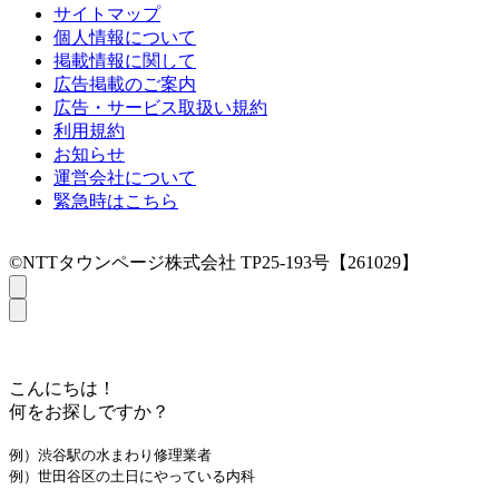
サイトマップ
個人情報について
掲載情報に関して
広告掲載のご案内
広告・サービス取扱い規約
利用規約
お知らせ
運営会社について
緊急時はこちら
©NTTタウンページ株式会社 TP25-193号【261029】
こんにちは！
何をお探しですか？
例）渋谷駅の水まわり修理業者
例）世田谷区の土日にやっている内科