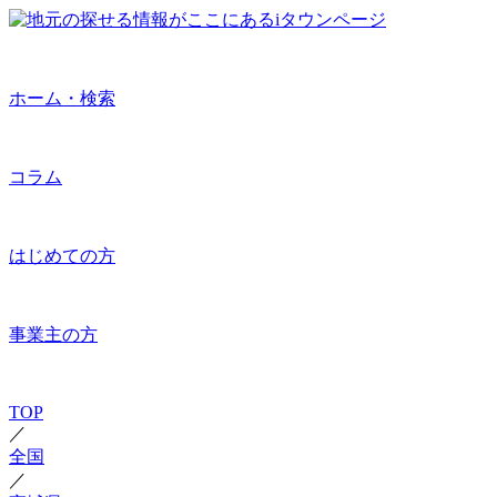
ホーム・検索
コラム
はじめての方
事業主の方
TOP
／
全国
／