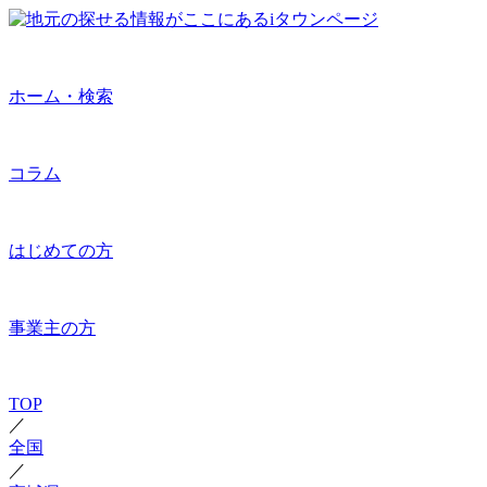
ホーム・検索
コラム
はじめての方
事業主の方
TOP
／
全国
／