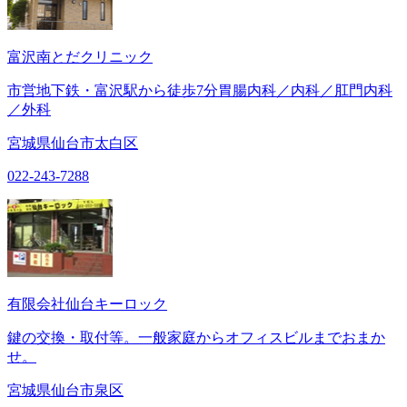
富沢南とだクリニック
市営地下鉄・富沢駅から徒歩7分胃腸内科／内科／肛門内科
／外科
宮城県仙台市太白区
022-243-7288
有限会社仙台キーロック
鍵の交換・取付等。一般家庭からオフィスビルまでおまか
せ。
宮城県仙台市泉区