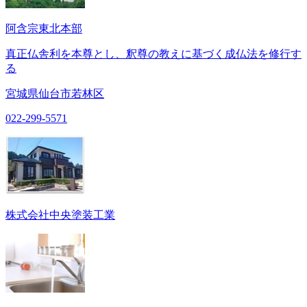
阿含宗東北本部
真正仏舎利を本尊とし、釈尊の教えに基づく成仏法を修行す
る
宮城県仙台市若林区
022-299-5571
株式会社中央塗装工業